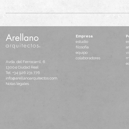
Empresa
P
estudio
e
filosofía
a
equipo
v
colaboradores
m
Avda. del Ferrocarril, 6
e
13004
Ciudad Real
Tel.
+34 926 231 776
info@arellanoarquitectos.com
Notas legales