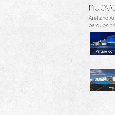
nuevo
Arellano Ar
parques co
Parque com
Alcorcón,
Ávi